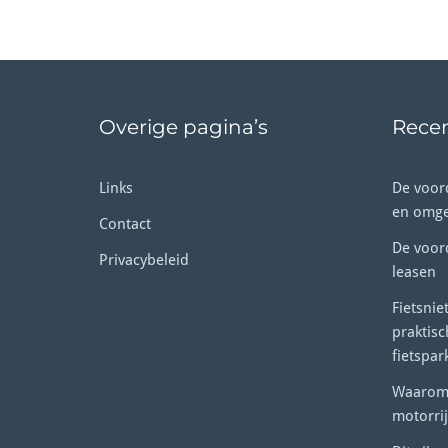
Overige pagina’s
Recen
Links
De voord
en omge
Contact
De voor
Privacybeleid
leasen
Fietsnie
praktis
fietspar
Waarom e
motorrij