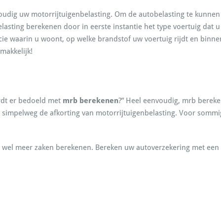
udig uw motorrijtuigenbelasting. Om de autobelasting te kunnen b
asting berekenen door in eerste instantie het type voertuig dat u 
ie waarin u woont, op welke brandstof uw voertuig rijdt en binnen
makkelijk!
rdt er bedoeld met
mrb berekenen
?” Heel eenvoudig, mrb bereke
k simpelweg de afkorting van motorrijtuigenbelasting. Voor sommi
g wel meer zaken berekenen. Bereken uw autoverzekering met een 